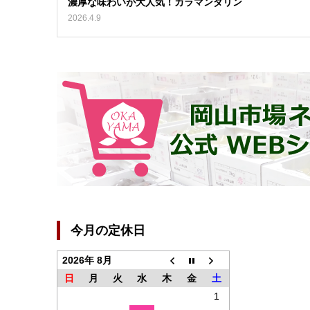
濃厚な味わいが大人気！カラマンダリン
2026.4.9
今月の定休日
2026年 8月
日
月
火
水
木
金
土
1