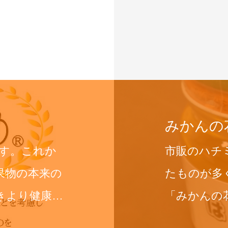
みかんの
です。これか
市販のハチ
果物の本来の
たものが多
きより健康
「みかんの
ない、採取