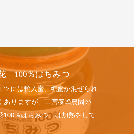
花 100％はちみつ
ミツには輸入蜜、糖蜜が混ぜられ
くありますが、二宮養蜂農園の
花100％はちみつ」は加熱をしてい
したまま…