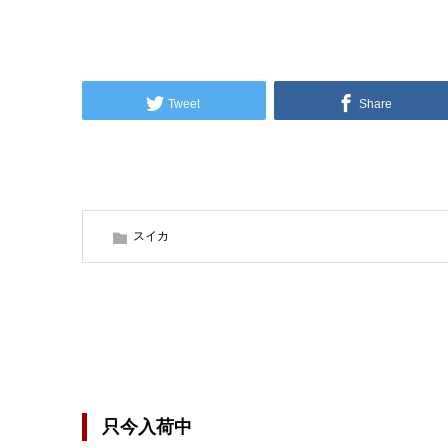
Tweet
Share
スイカ
只今入荷中