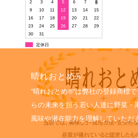
2
3
4
5
6
7
8
9
10
11
12
13
14
15
16
17
18
19
20
21
22
23
24
25
26
27
28
29
30
31
定休日
晴れおとめ®
”晴れおとめ®”は弊社の登録商標
らの未来を担う若い人達に野菜・
風味や潜在能力を理解していただ
で明るい食生活…