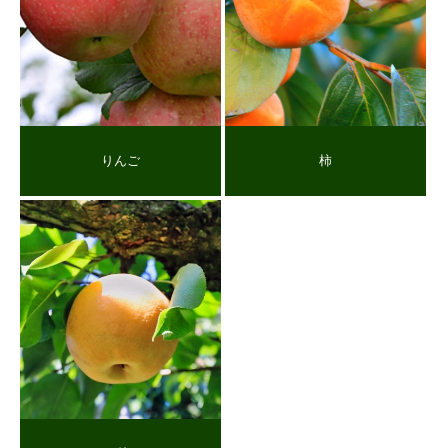
りんご
柿