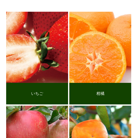
いちご
柑橘